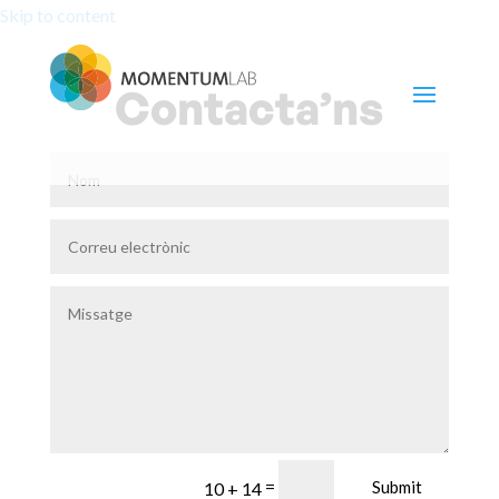
Skip to content
Contacta’ns
=
Submit
10 + 14