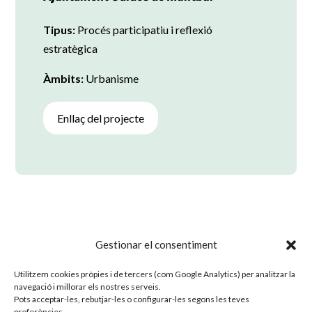
Tipus:
Procés participatiu i reflexió
estratègica
Àmbits:
Urbanisme
Enllaç del projecte
Gestionar el consentiment
Tornar a projectes
Utilitzem cookies pròpies i de tercers (com Google Analytics) per analitzar la
navegació i millorar els nostres serveis.
Pots acceptar-les, rebutjar-les o configurar-les segons les teves
preferències.