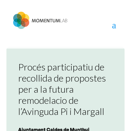
Skip
to
content
Procés participatiu de
recollida de propostes
per a la futura
remodelacio de
l’Avinguda Pi i Margall
Ajuntament Caldes de Muntbui