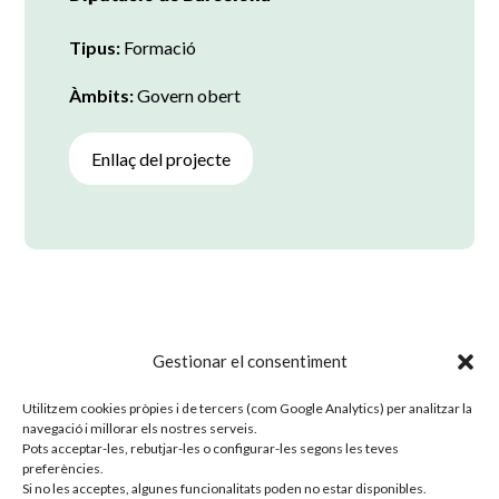
Tipus:
Formació
Àmbits:
Govern obert
Enllaç del projecte
Gestionar el consentiment
Tornar a projectes
Utilitzem cookies pròpies i de tercers (com Google Analytics) per analitzar la
navegació i millorar els nostres serveis.
Pots acceptar-les, rebutjar-les o configurar-les segons les teves
preferències.
Si no les acceptes, algunes funcionalitats poden no estar disponibles.