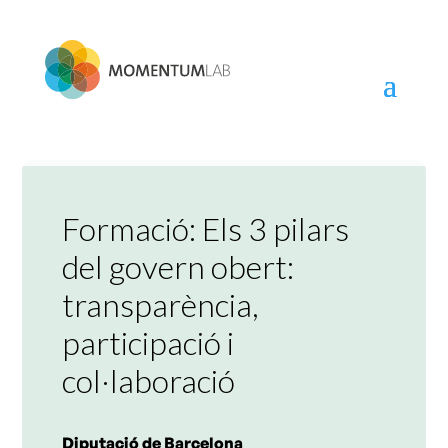
Skip
to
content
Formació: Els 3 pilars
del govern obert:
transparència,
participació i
col·laboració
Diputació de Barcelona