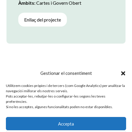
Àmbits:
Cartes i Govern Obert
Enllaç del projecte
Gestionar el consentiment
Tornar a projectes
Utilitzem cookies pròpies i de tercers (com Google Analytics) per analitzar la
navegació i millorar els nostres serveis.
Pots acceptar-les, rebutjar-les o configurar-les segons les teves
preferències.
Si no les acceptes, algunes funcionalitats poden no estar disponibles.
Accepta

Copyright © 2025 MOMENTUM LAB. All rights