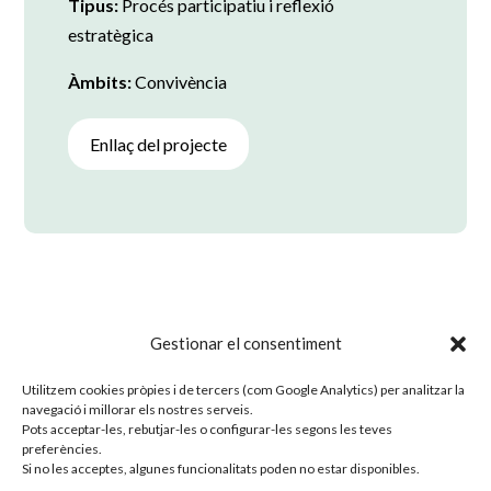
Tipus:
Procés participatiu i reflexió
estratègica
Àmbits:
Convivència
Enllaç del projecte
Gestionar el consentiment
Tornar a projectes
Utilitzem cookies pròpies i de tercers (com Google Analytics) per analitzar la
navegació i millorar els nostres serveis.
Pots acceptar-les, rebutjar-les o configurar-les segons les teves
preferències.
Si no les acceptes, algunes funcionalitats poden no estar disponibles.