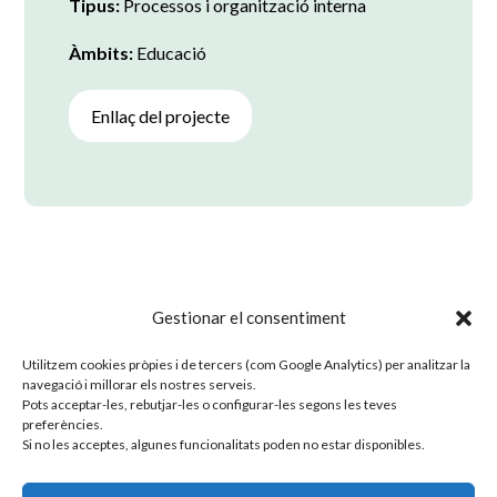
Tipus:
Processos i organització interna
Àmbits:
Educació
Enllaç del projecte
Gestionar el consentiment
Tornar a projectes
Utilitzem cookies pròpies i de tercers (com Google Analytics) per analitzar la
navegació i millorar els nostres serveis.
Pots acceptar-les, rebutjar-les o configurar-les segons les teves
preferències.
Si no les acceptes, algunes funcionalitats poden no estar disponibles.